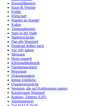
Kurzmeldungen
Sport & Vereine
Politik
Wirtschaft
Wandel im Handel
Kultur
Veranstaltungen
Stars in der Stadt
Stadtgeschichte
Das alte Wunstorf
Denkmal drüber nach
Vor 100 Jahren
Meinung
Horst grantelt
Kleinstadtkulinarik
Familienpackung
Reportage
Dokumentation
Intime Einblicke
Quartiergespräche
Senioren, die auf Kuhbrunnen starren
Kreativraum Wunstorf
Rathaus, Zimmer A205
Vereinsmeierei
Der blAUE Stuhl