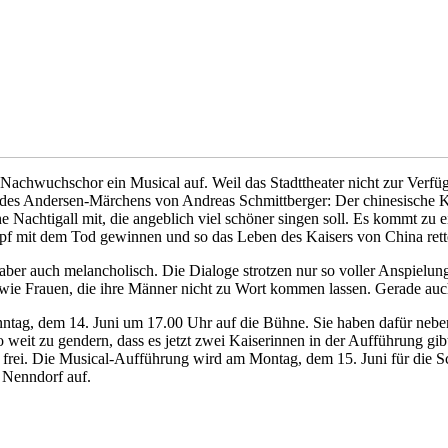
chwuchschor ein Musical auf. Weil das Stadttheater nicht zur Verfügun
es Andersen-Märchens von Andreas Schmittberger: Der chinesische Kaise
he Nachtigall mit, die angeblich viel schöner singen soll. Es kommt zu 
pf mit dem Tod gewinnen und so das Leben des Kaisers von China ret
, aber auch melancholisch. Die Dialoge strotzen nur so voller Anspielu
, wie Frauen, die ihre Männer nicht zu Wort kommen lassen. Gerade a
nntag, dem 14. Juni um 17.00 Uhr auf die Bühne. Sie haben dafür neb
 weit zu gendern, dass es jetzt zwei Kaiserinnen in der Aufführung gi
st frei. Die Musical-Aufführung wird am Montag, dem 15. Juni für die Sc
 Nenndorf auf.