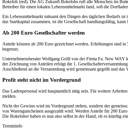
Bokeloh (red). Die AG Zukunft Bokelohs ruft alle Menschen im Butter
Betreiber für einen lokalen Lebensmittelmarkt fand, soll die Dorfla
Ein Lebensmittelmarkt mitsamt den Dingen des täglichen Bedarfs ist
das Startkapital zusammen, ist die Gesellschaft handlungsfähig, kann 
Ab 200 Euro Gesellschafter werden
Anteile können ab 200 Euro gezeichnet werden. Erhöhungen sind in 5
begrenzt.
Unternehmensberater Wolfgang Gröll von der Firma Fa. New WAY lei
der Zeichnung von Anteilen erfolgt die 1. Gesellschafterversammlung
Anschließend an die Versammlung wird gemeinsam gegrillt und das 
Profit steht nicht im Vordergrund
Das Ladenpersonal wird hauptamtlich tätig sein. Für weitere Arbeite
melden.
Nicht der Gewinn wird im Vordergrund stehen, sondern der gemeinscha
von Warengutscheinen ausgezahlt wird. Werden Anteile für 200 Euro 
Die Bokeloher haben es nun also selbst in der Hand, ob es künftig e
Termininfo