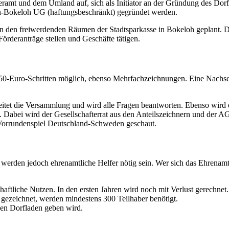
amt und dem Umland auf, sich als Initiator an der Gründung des Dorfl
den-Bokeloh UG (haftungsbeschränkt) gegründet werden.
 in den freiwerdenden Räumen der Stadtsparkasse in Bokeloh geplant. 
Förderanträge stellen und Geschäfte tätigen.
0-Euro-Schritten möglich, ebenso Mehrfachzeichnungen. Eine Nachschuss
tet die Versammlung und wird alle Fragen beantworten. Ebenso wird e
. Dabei wird der Gesellschafterrat aus den Anteilszeichnern und der A
Vorrundenspiel Deutschland-Schweden geschaut.
n werden jedoch ehrenamtliche Helfer nötig sein. Wer sich das Ehrenamt
ftliche Nutzen. In den ersten Jahren wird noch mit Verlust gerechnet.
gezeichnet, werden mindestens 300 Teilhaber benötigt.
inen Dorfladen geben wird.