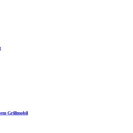
t
dem Grillmobil