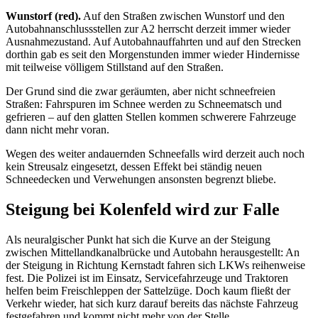
Wunstorf (red).
Auf den Straßen zwischen Wunstorf und den
Autobahnanschlussstellen zur A2 herrscht derzeit immer wieder
Ausnahmezustand. Auf Autobahnauffahrten und auf den Strecken
dorthin gab es seit den Morgenstunden immer wieder Hindernisse
mit teilweise völligem Stillstand auf den Straßen.
Der Grund sind die zwar geräumten, aber nicht schneefreien
Straßen: Fahrspuren im Schnee werden zu Schneematsch und
gefrieren – auf den glatten Stellen kommen schwerere Fahrzeuge
dann nicht mehr voran.
Wegen des weiter andauernden Schneefalls wird derzeit auch noch
kein Streusalz eingesetzt, dessen Effekt bei ständig neuen
Schneedecken und Verwehungen ansonsten begrenzt bliebe.
Steigung bei Kolenfeld wird zur Falle
Als neuralgischer Punkt hat sich die Kurve an der Steigung
zwischen Mittellandkanalbrücke und Autobahn herausgestellt: An
der Steigung in Richtung Kernstadt fahren sich LKWs reihenweise
fest. Die Polizei ist im Einsatz, Servicefahrzeuge und Traktoren
helfen beim Freischleppen der Sattelzüge. Doch kaum fließt der
Verkehr wieder, hat sich kurz darauf bereits das nächste Fahrzeug
festgefahren und kommt nicht mehr von der Stelle.