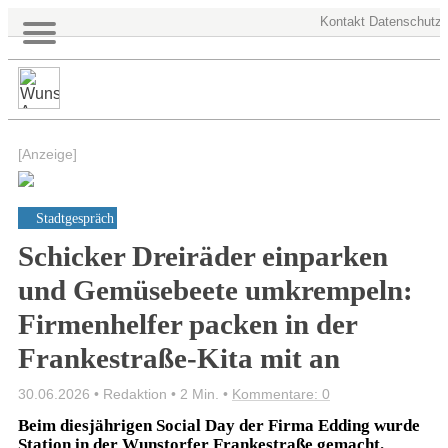
Kontakt
Datenschutz
[Anzeige]
Stadtgespräch
Schicker Dreiräder einparken
und Gemüsebeete umkrempeln:
Firmenhelfer packen in der
Frankestraße-Kita mit an
30.06.2026 • Redaktion •
2 Min.
•
Kommentare: 0
Beim diesjährigen Social Day der Firma Edding wurde
Station in der Wunstorfer Frankestraße gemacht.