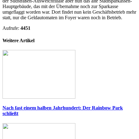
der Südstraßen-Ausweichfiliale aber nun das alte Stadtsparkassen-
Hauptgebäude, das mit der Übernahme noch zur Sparkasse
umgeflaggt worden war. Dort findet nun kein Geschäftsbetrieb mehr
statt, nur die Geldautomaten im Foyer waren noch in Betrieb.
Aufrufe:
4451
Weitere Artikel
Nach fast einem halben Jahrhundert: Der Rainbow Park
schließt