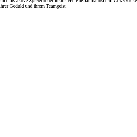
auch als aktive Spielerin der inklusiven Fußballmannschaft CrazyKicker
 ihrer Geduld und ihrem Teamgeist.