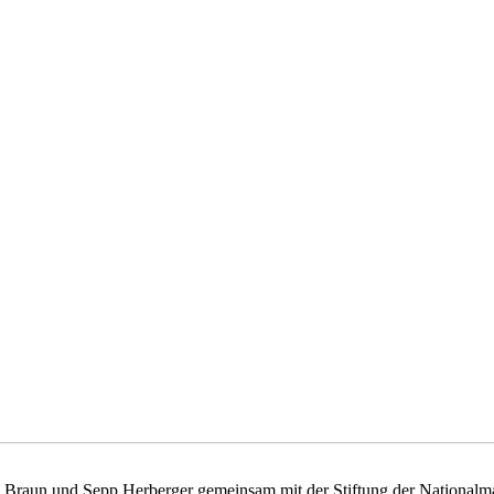
s Braun und Sepp Herberger gemeinsam mit der Stiftung der Nationalma