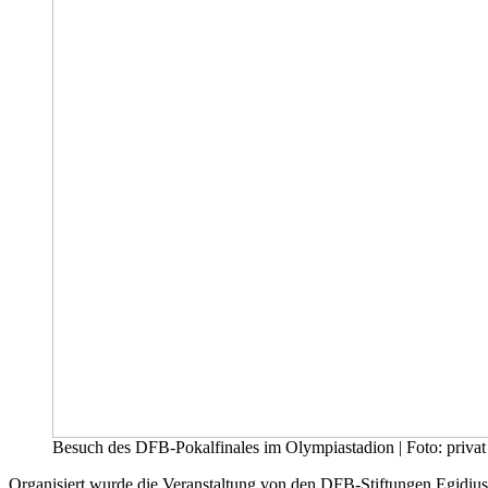
Besuch des DFB-Pokalfinales im Olympiastadion | Foto: privat
Organisiert wurde die Veranstaltung von den DFB-Stiftungen Egidiu