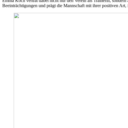
Emma Koch vertrat dabei nicht nur den Verein als Trainerin, sondern 
Beeinträchtigungen und prägt die Mannschaft mit ihrer positiven Art,