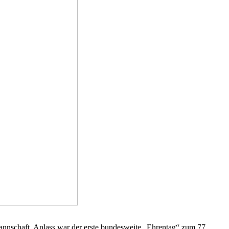
nnschaft. Anlass war der erste bundesweite „Ehrentag“ zum 77.