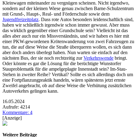
Kleinwagen miteinander zu vergnügen scheinen. Nicht irgendwo,
sondern auf der kleinen Wiese genau zwischen Barne-Schulzentrum
mit Grund-, Haupt-, Real- und Förderschule sowie dem
Jugendfreizeitplatz
. Dass rote Autos besonders leidenschaftlich sind,
haben wir schließlich irgendwie schon immer gewusst. Aber muss
das wirklich gegenüber einer Grundschule sein? Vielleicht ist das
alles aber auch nur ein Missverständnis, und wir haben es hier mit
einer PKW-gewordenen Krötenwanderung von zwei Fahrzeugen zu
tun, die auf diese Weise die Straße überqueren wollen, es sich dann
aber doch anders überlegt haben. Nun warten sie einfach auf den
nächsten Bus, der sie noch rechtzeitig zur
Verkehrswende
bringt.
Oder könnte es gar die Lösung für die berüchtigte Wunstorfer
Stauproblematik für die ampelgeplagte Innenstadt sein? Im-Stau-
Stehen in zweiter Reihe? Vertikal? Sollte es sich allerdings doch um
eine Fortpflanzungpraktik handeln, wären spätestens jetzt ernste
Zweifel angebracht, ob auf diese Weise die Verhütung zusätzlichen
Autoverkehrs gelingen kann.
16.05.2024
Aufrufe: 4214
Kommentare: 4
[Anzeige]
Weitere Beiträge