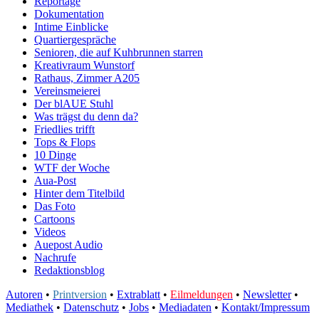
Reportage
Dokumentation
Intime Einblicke
Quartiergespräche
Senioren, die auf Kuhbrunnen starren
Kreativraum Wunstorf
Rathaus, Zimmer A205
Vereinsmeierei
Der blAUE Stuhl
Was trägst du denn da?
Friedlies trifft
Tops & Flops
10 Dinge
WTF der Woche
Aua-Post
Hinter dem Titelbild
Das Foto
Cartoons
Videos
Auepost Audio
Nachrufe
Redaktionsblog
Autoren
•
Printversion
•
Extrablatt
•
Eilmeldungen
•
Newsletter
•
Mediathek
•
Datenschutz
•
Jobs
•
Mediadaten
•
Kontakt/Impressum