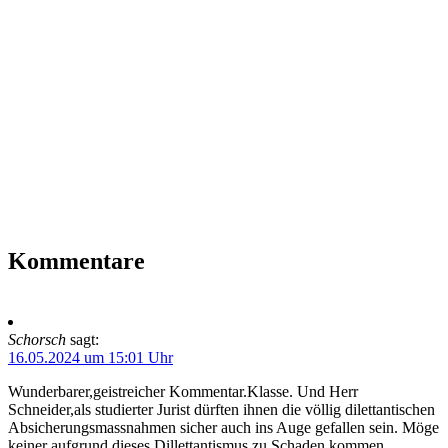
Kommentare
Schorsch
sagt:
16.05.2024 um 15:01 Uhr
Wunderbarer,geistreicher Kommentar.Klasse. Und Herr
Schneider,als studierter Jurist dürften ihnen die völlig dilettantischen
Absicherungsmassnahmen sicher auch ins Auge gefallen sein. Möge
keiner aufgrund dieses Dillettantismus zu Schaden kommen…