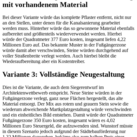
mit vorhandenem Material
Bei dieser Variante würde das komplette Pflaster entfernt, nicht nur
an den Stellen, unter denen für die Kanalsanierung gearbeitet
werden muss. Hinterher würde das so gewonnene Material ebenfalls
aufbereitet und größtenteils wiederverwendet werden. Hierbei
würde der Quadratmeter 377 Euro kosten, insgesamt liefen 4,22
Millionen Euro auf. Das bekannte Muster in der Fußgängerzone
würde damit aber verschwinden, Steine würden durchgehend auf
voller Straßenbreite verlegt werden. Auch hierbei bleibt die
Wiederaufbereitung aber ein Kostentreiber.
Variante 3: Vollständige Neugestaltung
Dies ist die Variante, die auch dem Siegerentwurf im
Architektenwettbewerb entspricht. Neue Steine würden in der
Fußgängerzone verlegt, ganz neue Flächen hergestellt, das alte
Material entsorgt. Der Mix aus rotem und grauem Stein sowie die
wiederum abweichende Martkplatzgestaltung würde verschwinden
und ein einheitliches Bild entstehen. Damit würde der Quadratmeter
Fußgängerzone 350 Euro kosten, insgesamt wären es 4,02
Millionen Euro Steuergeld, die aufzuwenden sind. Wunstorf müsste
in diesem Szenario jedoch aufgrund der Städtebauförderung nur
1,32 Millionen dazugeben, bekäme also zum halben Preis einer