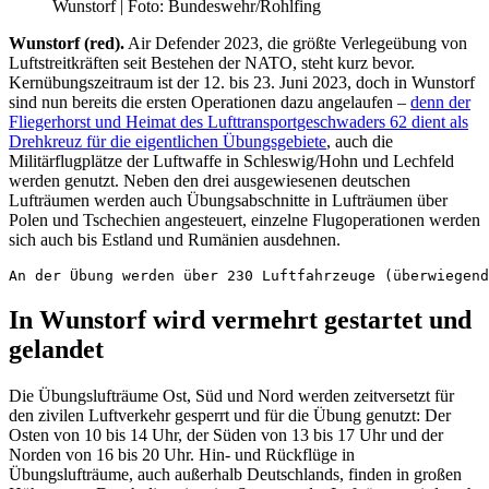
Wunstorf | Foto: Bundeswehr/Rohlfing
Wunstorf (red).
Air Defender 2023, die größte Verlegeübung von
Luftstreitkräften seit Bestehen der NATO, steht kurz bevor.
Kernübungszeitraum ist der 12. bis 23. Juni 2023, doch in Wunstorf
sind nun bereits die ersten Operationen dazu angelaufen –
denn der
Fliegerhorst und Heimat des Lufttransportgeschwaders 62 dient als
Drehkreuz für die eigentlichen Übungsgebiete
, auch die
Militärflugplätze der Luftwaffe in Schleswig/Hohn und Lechfeld
werden genutzt. Neben den drei ausgewiesenen deutschen
Lufträumen werden auch Übungsabschnitte in Lufträumen über
Polen und Tschechien angesteuert, einzelne Flugoperationen werden
sich auch bis Estland und Rumänien ausdehnen.
An der Übung werden über 230 Luftfahrzeuge (überwiegend
In Wunstorf wird vermehrt gestartet und
gelandet
Die Übungslufträume Ost, Süd und Nord werden zeitversetzt für
den zivilen Luftverkehr gesperrt und für die Übung genutzt: Der
Osten von 10 bis 14 Uhr, der Süden von 13 bis 17 Uhr und der
Norden von 16 bis 20 Uhr. Hin- und Rückflüge in
Übungslufträume, auch außerhalb Deutschlands, finden in großen