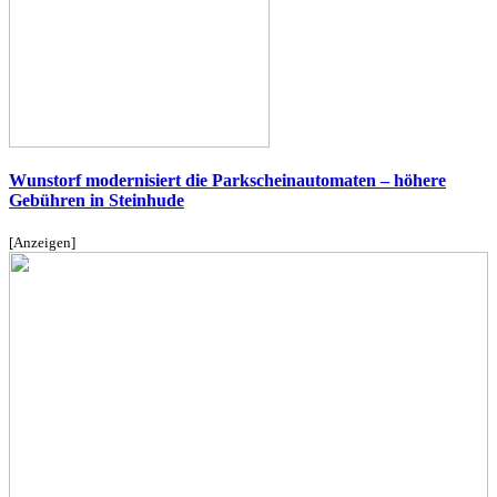
Wunstorf modernisiert die Parkscheinautomaten – höhere
Gebühren in Steinhude
[Anzeigen]