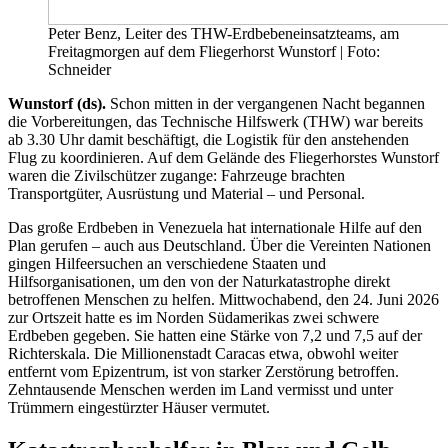
Peter Benz, Leiter des THW-Erdbebeneinsatzteams, am
Freitagmorgen auf dem Fliegerhorst Wunstorf | Foto:
Schneider
Wunstorf (ds).
Schon mitten in der vergangenen Nacht begannen
die Vorbereitungen, das Technische Hilfswerk (THW) war bereits
ab 3.30 Uhr damit beschäftigt, die Logistik für den anstehenden
Flug zu koordinieren. Auf dem Gelände des Fliegerhorstes Wunstorf
waren die Zivilschützer zugange: Fahrzeuge brachten
Transportgüter, Ausrüstung und Material – und Personal.
Das große Erdbeben in Venezuela hat internationale Hilfe auf den
Plan gerufen – auch aus Deutschland. Über die Vereinten Nationen
gingen Hilfeersuchen an verschiedene Staaten und
Hilfsorganisationen, um den von der Naturkatastrophe direkt
betroffenen Menschen zu helfen. Mittwochabend, den 24. Juni 2026
zur Ortszeit hatte es im Norden Südamerikas zwei schwere
Erdbeben gegeben. Sie hatten eine Stärke von 7,2 und 7,5 auf der
Richterskala. Die Millionenstadt Caracas etwa, obwohl weiter
entfernt vom Epizentrum, ist von starker Zerstörung betroffen.
Zehntausende Menschen werden im Land vermisst und unter
Trümmern eingestürzter Häuser vermutet.