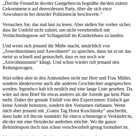
„Der/die Freund:in des/der Gastgebers:in begrüßte die/den zuletzt
Gekommene:n auf deren/dessen Party, über die sich ein:e
Anwohner:in bei dem/der Polizisten:in beschwerte.“
Versuchen Sie, das mal laut zu lesen. Aber stellen Sie vorher sicher,
dass ihr Umfeld nicht zuhört, um nicht versehentlich mit
Verdachtsdiagnose auf Schlaganfall im Krankenhaus zu landen.
Und wenn sich jemand die Mühe macht, tatsächlich von
„Anwohnerinnen und Anwohnern“ zu sprechen, dann tut er:sie das
meist so schnell und genuschelt, dass es nur noch wie
„Anwohnnnnnnn“ klingt. Und schon wieder ruft jemand den
Rettungswagen.
Jetzt sollen aber in den Amtsstuben nicht nur Herr und Frau Müller,
sondern idealerweise auch alle anderen Geschlechter angesprochen
werden. Irgendwo hab ich neulich mal eine lange Liste gesehen. Da
wäre auf dem Brief für etwas anderes als die Anrede gar kein Platz
mehr. Daher der geniale Einfall von den Expert:innen: Einfach gar
keine Anrede benutzen, sondern den Vornamen einbauen. Wenn
mich aber jemand mit „Guten Tag Horst Koschinsky“ anschreibt,
dann halte ich ihn:sie instinktiv für eine:n schmierige:n Verkäufer:in,
die:der mir eine Heizdecke andrehen möchte. Wo die ganze
Behördenpost doch nun schon verschwurbelt genug formuliert ist.