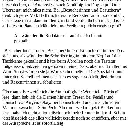
Geschlechter, die Auepost versucht’s mit hippen Doppelpunkten.
Überzeugt mich alles nicht. Bei „Besucherinnen und Besuchern“
denk ich jedes Mal: Hält mich der:die Redakteur:in für so dämlich,
dass er:sie mir andauernd den Umstand verdeutlichen muss, dass es
auf diesem Planeten Männlein und Weiblein gleichermaßen gibt?
Als wäre der:die Redakteur:in auf die Tischkante
geknallt
„Besucher:innen“ oder „Besucher*innen“ ist noch schlimmer. Das
sieht aus, als wäre der:die Schreiberling:in mit dem Kopf auf die
Tischkante geknallt und hätte beim Abrollen noch die Tastatur
mitgerissen. Satzzeichen gehören in einen Satz, aber nicht mitten ins
Wort. Sonst würden sie ja Wortzeichen heißen. Die Spezialist:innen
unter den Schreiber:innen schaffen es sogar, von Mitgliederinnen
und Regenr*innen zu fabulieren.
Überhaupt bezweifle ich die Sinnhaftigkeit: Wenn ich „Bäcker“
lese, dann hab ich die Damen hinterm Tresen bei Pesalla und
Hanisch vor Augen. Okay, bei Hanisch steht auch manchmal ein
Mann dazwischen. Sein Pech. Aber nur weil ich jetzt Bäcker:innen
lese, habe ich nicht automatisch noch mehr Frauen im Kopf. Schon
jetzt lässt sich das alles vielleicht gerade noch so entziffern, aber mit
der Aussprache ist es sofort Essig.