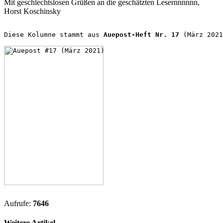
Mit geschlechtslosen Grüßen an die geschätzten Lesernnnnnn,
Horst Koschinsky
Diese Kolumne stammt aus 
Auepost-Heft Nr. 17 
(März 2021
Aufrufe:
7646
Weitere Artikel