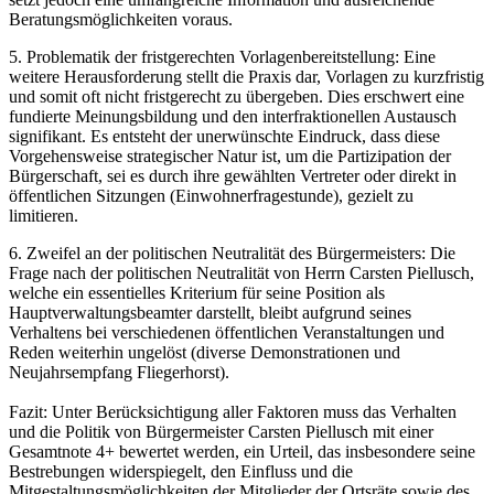
Beratungsmöglichkeiten voraus.
5. Problematik der fristgerechten Vorlagenbereitstellung: Eine
weitere Herausforderung stellt die Praxis dar, Vorlagen zu kurzfristig
und somit oft nicht fristgerecht zu übergeben. Dies erschwert eine
fundierte Meinungsbildung und den interfraktionellen Austausch
signifikant. Es entsteht der unerwünschte Eindruck, dass diese
Vorgehensweise strategischer Natur ist, um die Partizipation der
Bürgerschaft, sei es durch ihre gewählten Vertreter oder direkt in
öffentlichen Sitzungen (Einwohnerfragestunde), gezielt zu
limitieren.
6. Zweifel an der politischen Neutralität des Bürgermeisters: Die
Frage nach der politischen Neutralität von Herrn Carsten Piellusch,
welche ein essentielles Kriterium für seine Position als
Hauptverwaltungsbeamter darstellt, bleibt aufgrund seines
Verhaltens bei verschiedenen öffentlichen Veranstaltungen und
Reden weiterhin ungelöst (diverse Demonstrationen und
Neujahrsempfang Fliegerhorst).
Fazit: Unter Berücksichtigung aller Faktoren muss das Verhalten
und die Politik von Bürgermeister Carsten Piellusch mit einer
Gesamtnote 4+ bewertet werden, ein Urteil, das insbesondere seine
Bestrebungen widerspiegelt, den Einfluss und die
Mitgestaltungsmöglichkeiten der Mitglieder der Ortsräte sowie des