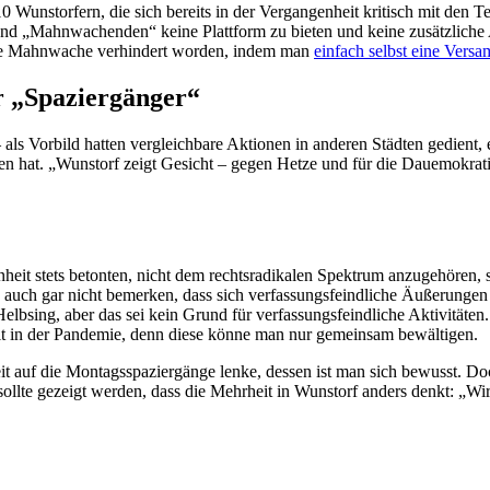
unstorfern, die sich bereits in der Vergangenheit kritisch mit den T
nd „Mahnwachenden“ keine Plattform zu bieten und keine zusätzliche A
die Mahnwache verhindert worden, indem man
einfach selbst eine Vers
r „Spaziergänger“
als Vorbild hatten vergleichbare Aktionen in anderen Städten gedient, 
en hat. „Wunstorf zeigt Gesicht – gegen Hetze und für die Dauemokrati
 stets betonten, nicht dem rechtsradikalen Spektrum anzugehören, sehe
 auch gar nicht bemerken, dass sich verfassungsfeindliche Äußerungen
 Helbsing, aber das sei kein Grund für verfassungsfeindliche Aktivitäte
lt in der Pandemie, denn diese könne man nur gemeinsam bewältigen.
 auf die Montagsspaziergänge lenke, dessen ist man sich bewusst. Doc
 sollte gezeigt werden, dass die Mehrheit in Wunstorf anders denkt: „