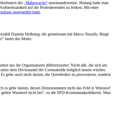
eilnehmern der
„Mahnwache“
auseinandersetzte. Bislang hatte man
ufmerksamkeit auf die Protestierenden zu lenken. Mit einer
ammlung angemeldet hatte
.
erzählt Daniela Helbsing, die gemeinsam mit Marco Skoufis, Birgit
e“ lautet das Motto.
n das die Organisatoren differenzierter: Nicht alle, die sich am
 unter dem Deckmantel der Coronakritik lediglich tarnen würden.
n. Es gehe auch nicht darum, die Querdenker zu provozieren, sondern
h es gehe darum, diesen Demonstranten nicht das Feld in Wunstorf
Wir geben Wunstorf nicht her“, so die SPD-Kommunalpolitikerin. Man