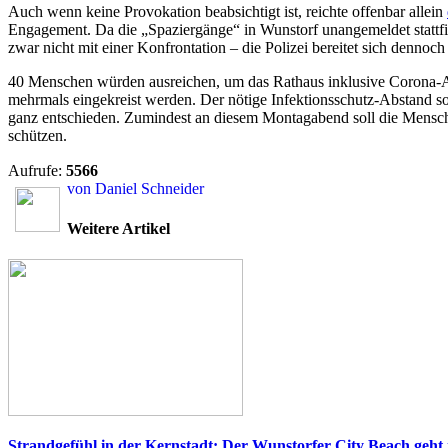
Auch wenn keine Provokation beabsichtigt ist, reichte offenbar allein
Engagement. Da die „Spaziergänge“ in Wunstorf unangemeldet stattfi
zwar nicht mit einer Konfrontation – die Polizei bereitet sich dennoc
40 Menschen würden ausreichen, um das Rathaus inklusive Corona-Ab
mehrmals eingekreist werden. Der nötige Infektionsschutz-Abstand sol
ganz entschieden. Zumindest an diesem Montagabend soll die Menschen
schützen.
Aufrufe:
5566
von Daniel Schneider
Weitere Artikel
Strandgefühl in der Kernstadt: Der Wunstorfer City Beach geht i