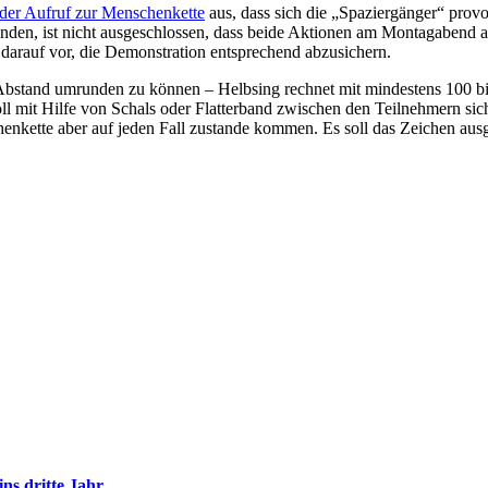
der Aufruf zur Menschenkette
aus, dass sich die „Spaziergänger“ provoz
nden, ist nicht ausgeschlossen, dass beide Aktionen am Montagabend a
h darauf vor, die Demonstration entsprechend abzusichern.
stand umrunden zu können – Helbsing rechnet mit mindestens 100 bis
l mit Hilfe von Schals oder Flatterband zwischen den Teilnehmern siche
kette aber auf jeden Fall zustande kommen. Es soll das Zeichen ausge
ns dritte Jahr