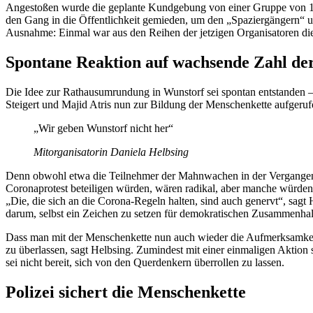
Angestoßen wurde die geplante Kundgebung von einer Gruppe von 10 W
den Gang in die Öffentlichkeit gemieden, um den „Spaziergängern“ u
Ausnahme: Einmal war aus den Reihen der jetzigen Organisatoren 
Spontane Reaktion auf wachsende Zahl de
Die Idee zur Rathausumrundung in Wunstorf sei spontan entstanden – 
Steigert und Majid Atris nun zur Bildung der Menschenkette aufgeruf
„Wir geben Wunstorf nicht her“
Mitorganisatorin Daniela Helbsing
Denn obwohl etwa die Teilnehmer der Mahnwachen in der Vergangenheit
Coronaprotest beteiligen würden, wären radikal, aber manche würden
„Die, die sich an die Corona-Regeln halten, sind auch genervt“, sagt
darum, selbst ein Zeichen zu setzen für demokratischen Zusammenha
Dass man mit der Menschenkette nun auch wieder die Aufmerksamkeit
zu überlassen, sagt Helbsing. Zumindest mit einer einmaligen Aktion
sei nicht bereit, sich von den Querdenkern überrollen zu lassen.
Polizei sichert die Menschenkette