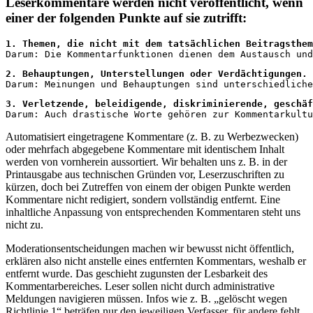
Leserkommentare werden nicht veröffentlicht, wenn
einer der folgenden Punkte auf sie zutrifft:
1. Themen, die nicht mit dem tatsächlichen Beitragsthem
Darum: Die Kommentarfunktionen dienen dem Austausch und
2. Behauptungen, Unterstellungen oder Verdächtigungen.
Darum: Meinungen und Behauptungen sind unterschiedliche
3. Verletzende, beleidigende, diskriminierende, geschäf

Darum: Auch drastische Worte gehören zur Kommentarkult
Automatisiert eingetragene Kommentare (z. B. zu Werbezwecken)
oder mehrfach abgegebene Kommentare mit identischem Inhalt
werden von vornherein aussortiert. Wir behalten uns z. B. in der
Printausgabe aus technischen Gründen vor, Leserzuschriften zu
kürzen, doch bei Zutreffen von einem der obigen Punkte werden
Kommentare nicht redigiert, sondern vollständig entfernt. Eine
inhaltliche Anpassung von entsprechenden Kommentaren steht uns
nicht zu.
Moderationsentscheidungen machen wir bewusst nicht öffentlich,
erklären also nicht anstelle eines entfernten Kommentars, weshalb er
entfernt wurde. Das geschieht zugunsten der Lesbarkeit des
Kommentarbereiches. Leser sollen nicht durch administrative
Meldungen navigieren müssen. Infos wie z. B. „gelöscht wegen
Richtlinie 1“ beträfen nur den jeweiligen Verfasser, für andere fehlt