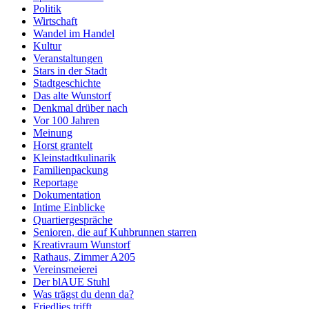
Politik
Wirtschaft
Wandel im Handel
Kultur
Veranstaltungen
Stars in der Stadt
Stadtgeschichte
Das alte Wunstorf
Denkmal drüber nach
Vor 100 Jahren
Meinung
Horst grantelt
Kleinstadtkulinarik
Familienpackung
Reportage
Dokumentation
Intime Einblicke
Quartiergespräche
Senioren, die auf Kuhbrunnen starren
Kreativraum Wunstorf
Rathaus, Zimmer A205
Vereinsmeierei
Der blAUE Stuhl
Was trägst du denn da?
Friedlies trifft