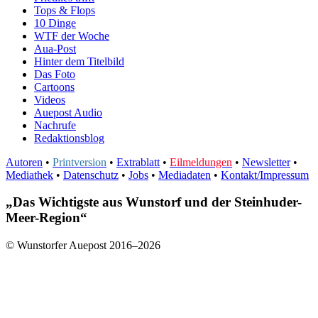
Tops & Flops
10 Dinge
WTF der Woche
Aua-Post
Hinter dem Titelbild
Das Foto
Cartoons
Videos
Auepost Audio
Nachrufe
Redaktionsblog
Autoren
•
Printversion
•
Extrablatt
•
Eilmeldungen
•
Newsletter
•
Mediathek
•
Datenschutz
•
Jobs
•
Mediadaten
•
Kontakt/Impressum
„Das Wichtigste aus Wunstorf und der Steinhuder-
Meer-Region“
© Wunstorfer Auepost 2016–2026