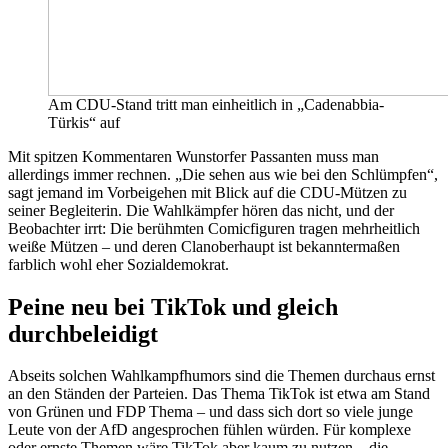
Am CDU-Stand tritt man einheitlich in „Cadenabbia-
Türkis“ auf
Mit spitzen Kommentaren Wunstorfer Passanten muss man
allerdings immer rechnen. „Die sehen aus wie bei den Schlümpfen“,
sagt jemand im Vorbeigehen mit Blick auf die CDU-Mützen zu
seiner Begleiterin. Die Wahlkämpfer hören das nicht, und der
Beobachter irrt: Die berühmten Comicfiguren tragen mehrheitlich
weiße Mützen – und deren Clanoberhaupt ist bekanntermaßen
farblich wohl eher Sozialdemokrat.
Peine neu bei TikTok und gleich
durchbeleidigt
Abseits solchen Wahlkampfhumors sind die Themen durchaus ernst
an den Ständen der Parteien. Das Thema TikTok ist etwa am Stand
von Grünen und FDP Thema – und dass sich dort so viele junge
Leute von der AfD angesprochen fühlen würden. Für komplexe
oder ernste Themen wäre TikTok aber kaum zu nutzen – die