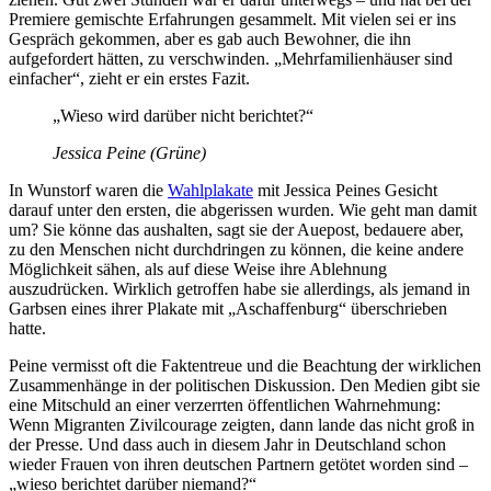
Premiere gemischte Erfahrungen gesammelt. Mit vielen sei er ins
Gespräch gekommen, aber es gab auch Bewohner, die ihn
aufgefordert hätten, zu verschwinden. „Mehrfamilienhäuser sind
einfacher“, zieht er ein erstes Fazit.
„Wieso wird darüber nicht berichtet?“
Jessica Peine (Grüne)
In Wunstorf waren die
Wahlplakate
mit Jessica Peines Gesicht
darauf unter den ersten, die abgerissen wurden. Wie geht man damit
um? Sie könne das aushalten, sagt sie der Auepost, bedauere aber,
zu den Menschen nicht durchdringen zu können, die keine andere
Möglichkeit sähen, als auf diese Weise ihre Ablehnung
auszudrücken. Wirklich getroffen habe sie allerdings, als jemand in
Garbsen eines ihrer Plakate mit „Aschaffenburg“ überschrieben
hatte.
Peine vermisst oft die Faktentreue und die Beachtung der wirklichen
Zusammenhänge in der politischen Diskussion. Den Medien gibt sie
eine Mitschuld an einer verzerrten öffentlichen Wahrnehmung:
Wenn Migranten Zivilcourage zeigten, dann lande das nicht groß in
der Presse. Und dass auch in diesem Jahr in Deutschland schon
wieder Frauen von ihren deutschen Partnern getötet worden sind –
„wieso berichtet darüber niemand?“