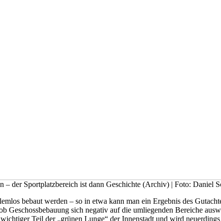
 – der Sportplatzbereich ist dann Geschichte (Archiv) | Foto: Daniel 
oblemlos bebaut werden – so in etwa kann man ein Ergebnis des Gutach
, ob Geschossbebauung sich negativ auf die umliegenden Bereiche ausw
 wichtiger Teil der „grünen Lunge“ der Innenstadt und wird neuerdings