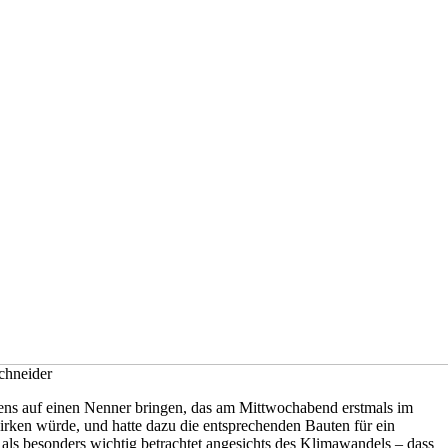
Schneider
tens auf einen Nenner bringen, das am Mittwochabend erstmals im
irken würde, und hatte dazu die entsprechenden Bauten für ein
 als besonders wichtig betrachtet angesichts des Klimawandels – dass