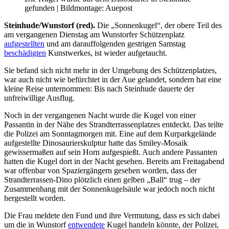
gefunden | Bildmontage: Auepost
Steinhude/Wunstorf (red).
Die „Sonnenkugel“, der obere Teil des
am vergangenen Dienstag am Wunstorfer Schützenplatz
aufgestellten
und am darauffolgenden gestrigen Samstag
beschädigten
Kunstwerkes, ist wieder aufgetaucht.
Sie befand sich nicht mehr in der Umgebung des Schützenplatzes,
war auch nicht wie befürchtet in der Aue gelandet, sondern hat eine
kleine Reise unternommen: Bis nach Steinhude dauerte der
unfreiwillige Ausflug.
Noch in der vergangenen Nacht wurde die Kugel von einer
Passantin in der Nähe des Strandterrassenplatzes entdeckt. Das teilte
die Polizei am Sonntagmorgen mit. Eine auf dem Kurparkgelände
aufgestellte Dinosaurierskulptur hatte das Smiley-Mosaik
gewissermaßen auf sein Horn aufgespießt. Auch andere Passanten
hatten die Kugel dort in der Nacht gesehen. Bereits am Freitagabend
war offenbar von Spaziergängern gesehen worden, dass der
Strandterrassen-Dino plötzlich einen gelben „Ball“ trug – der
Zusammenhang mit der Sonnenkugelsäule war jedoch noch nicht
hergestellt worden.
Die Frau meldete den Fund und ihre Vermutung, dass es sich dabei
um die in Wunstorf
entwendete
Kugel handeln könnte, der Polizei,