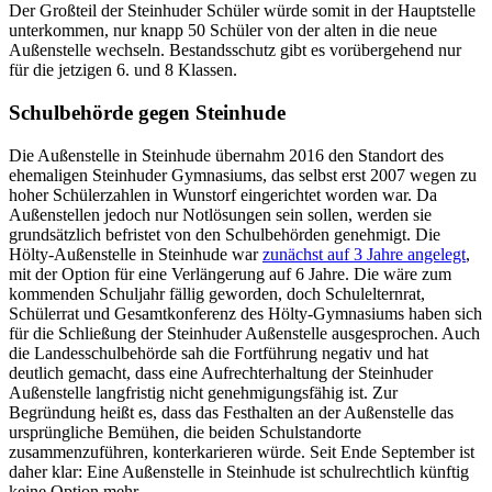
Der Großteil der Steinhuder Schüler würde somit in der Hauptstelle
unterkommen, nur knapp 50 Schüler von der alten in die neue
Außenstelle wechseln. Bestandsschutz gibt es vorübergehend nur
für die jetzigen 6. und 8 Klassen.
Schulbehörde gegen Steinhude
Die Außenstelle in Steinhude übernahm 2016 den Standort des
ehemaligen Steinhuder Gymnasiums, das selbst erst 2007 wegen zu
hoher Schülerzahlen in Wunstorf eingerichtet worden war. Da
Außenstellen jedoch nur Notlösungen sein sollen, werden sie
grundsätzlich befristet von den Schulbehörden genehmigt. Die
Hölty-Außenstelle in Steinhude war
zunächst auf 3 Jahre angelegt
,
mit der Option für eine Verlängerung auf 6 Jahre. Die wäre zum
kommenden Schuljahr fällig geworden, doch Schulelternrat,
Schülerrat und Gesamtkonferenz des Hölty-Gymnasiums haben sich
für die Schließung der Steinhuder Außenstelle ausgesprochen. Auch
die Landesschulbehörde sah die Fortführung negativ und hat
deutlich gemacht, dass eine Aufrechterhaltung der Steinhuder
Außenstelle langfristig nicht genehmigungsfähig ist. Zur
Begründung heißt es, dass das Festhalten an der Außenstelle das
ursprüngliche Bemühen, die beiden Schulstandorte
zusammenzuführen, konterkarieren würde. Seit Ende September ist
daher klar: Eine Außenstelle in Steinhude ist schulrechtlich künftig
keine Option mehr.