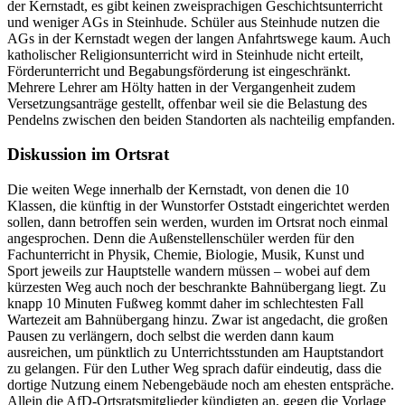
der Kernstadt, es gibt keinen zweisprachigen Geschichtsunterricht
und weniger AGs in Steinhude. Schüler aus Steinhude nutzen die
AGs in der Kernstadt wegen der langen Anfahrtswege kaum. Auch
katholischer Religionsunterricht wird in Steinhude nicht erteilt,
Förderunterricht und Begabungsförderung ist eingeschränkt.
Mehrere Lehrer am Hölty hatten in der Vergangenheit zudem
Versetzungsanträge gestellt, offenbar weil sie die Belastung des
Pendelns zwischen den beiden Standorten als nachteilig empfanden.
Diskussion im Ortsrat
Die weiten Wege innerhalb der Kernstadt, von denen die 10
Klassen, die künftig in der Wunstorfer Oststadt eingerichtet werden
sollen, dann betroffen sein werden, wurden im Ortsrat noch einmal
angesprochen. Denn die Außenstellenschüler werden für den
Fachunterricht in Physik, Chemie, Biologie, Musik, Kunst und
Sport jeweils zur Hauptstelle wandern müssen – wobei auf dem
kürzesten Weg auch noch der beschrankte Bahnübergang liegt. Zu
knapp 10 Minuten Fußweg kommt daher im schlechtesten Fall
Wartezeit am Bahnübergang hinzu. Zwar ist angedacht, die großen
Pausen zu verlängern, doch selbst die werden dann kaum
ausreichen, um pünktlich zu Unterrichtsstunden am Hauptstandort
zu gelangen. Für den Luther Weg sprach dafür eindeutig, dass die
dortige Nutzung einem Nebengebäude noch am ehesten entspräche.
Allein die AfD-Ortsratsmitglieder kündigten an, gegen die Vorlage