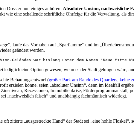
dten Dossier nun einiges anhören:
Absoluter Unsinn, nachweisliche Fal
rkt wie eine schallende schriftliche Ohrfeige für die Verwaltung, als dir
ewege“, laufe das Vorhaben auf „Sparflamme“ und im „Überlebensmodus“
 wieder geändert werden.
 Vion-Geländes war bislang unter dem Namen "Neue Mitte Wu
i lediglich eine Option gewesen, wenn es der Stadt gelungen wäre, and
nschte Bebauungsentwurf (
großer Park am Rande des Quartiers, keine 
t erzielen könne, seien „absoluter Unsinn“, denn im Idealfall ergäbe 
, Zinsniveau, Rezessionen, Immobilienkrise, Förderprogrammausfall, poli
 sei „nachweislich falsch“ und unabhängig fachmännisch widerlegt.
 die oft zitierte „ausgestreckte Hand“ der Stadt sei „eine hohle Floskel