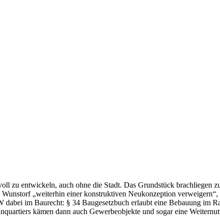
ll zu entwickeln, auch ohne die Stadt. Das Grundstück brachliegen zu la
sich Wunstorf „weiterhin einer konstruktiven Neukonzeption verweiger
MW dabei im Baurecht: § 34 Baugesetzbuch erlaubt eine Bebauung im R
nquartiers kämen dann auch Gewerbeobjekte und sogar eine Weiternutz